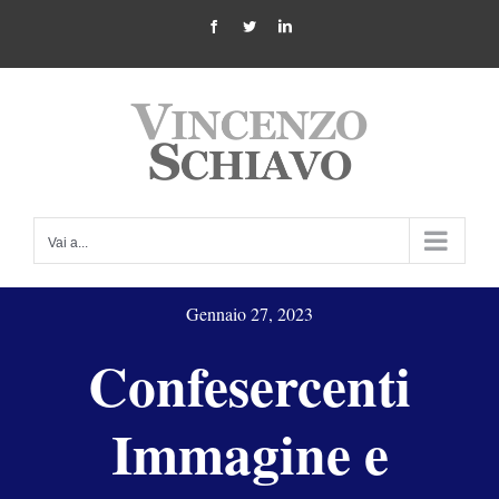
Salta
Facebook
Twitter
LinkedIn
al
contenuto
Vai a...
Gennaio 27, 2023
Confesercenti
Immagine e